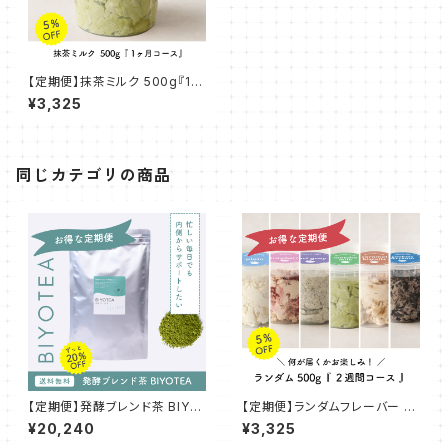
【定期便】抹茶ミルク 500g『1ヶ
月コース』
¥3,325
同じカテゴリの商品
【定期便】発酵ブレンド茶 BIYO
【定期便】ランダムフレーバー 5
TEA ~発酵のちからで内側から
00g『２週間コース』
¥20,240
¥3,325
~【2ヶ月】