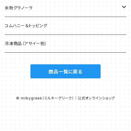
米粉グラノーラ
40g
コムハニー＆トッピング
200g
冷凍商品（アサイー他）
1.5kg
商品一覧に戻る
© milkygreek（ミルキーグリーク）｜公式オンラインショップ