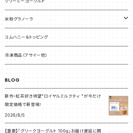
クリーミーヨーグルト
米粉グラノーラ
40g
コムハニー＆トッピング
200g
冷凍商品（アサイー他）
1.5kg
BLOG
新作・紅茶好き待望"ロイヤルミルクティ "が今だけ
限定価格で新登場！
2026/8/5
【重要】「グリークヨーグルト 100g」お届け遅延に関