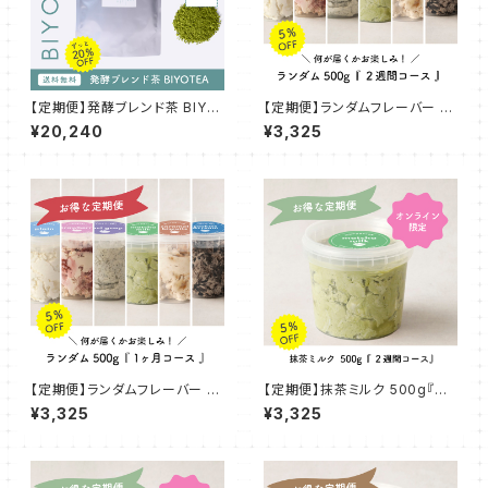
【定期便】発酵ブレンド茶 BIYO
【定期便】ランダムフレーバー 5
TEA ~発酵のちからで内側から
00g『２週間コース』
¥20,240
¥3,325
~【2ヶ月】
【定期便】ランダムフレーバー 5
【定期便】抹茶ミルク 500g『２
00g『1ヶ月コース』
週間コース』
¥3,325
¥3,325