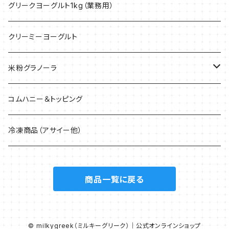
グリークヨーグルト1kg（業務用）
クリーミーヨーグルト
米粉グラノーラ
40g
コムハニー＆トッピング
200g
冷凍商品（アサイー他）
1.5kg
商品一覧に戻る
© milkygreek（ミルキーグリーク）｜公式オンラインショップ