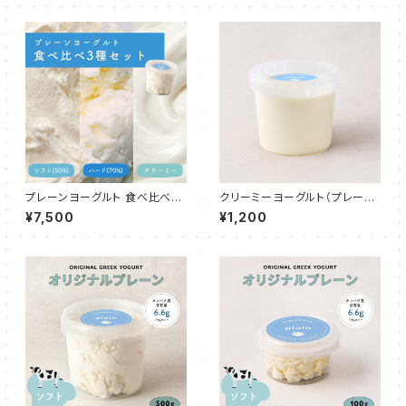
プレーンヨーグルト 食べ比べ3
クリーミーヨーグルト（プレー
種セット 各500g
ン）500g
¥7,500
¥1,200