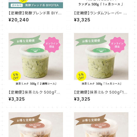
【定期便】発酵ブレンド茶 BIYO
【定期便】ランダムフレーバー 5
TEA ~発酵のちからで内側から
00g『1ヶ月コース』
¥20,240
¥3,325
~【2ヶ月】
【定期便】抹茶ミルク 500g『２
【定期便】抹茶ミルク 500g『1ヶ
週間コース』
月コース』
¥3,325
¥3,325