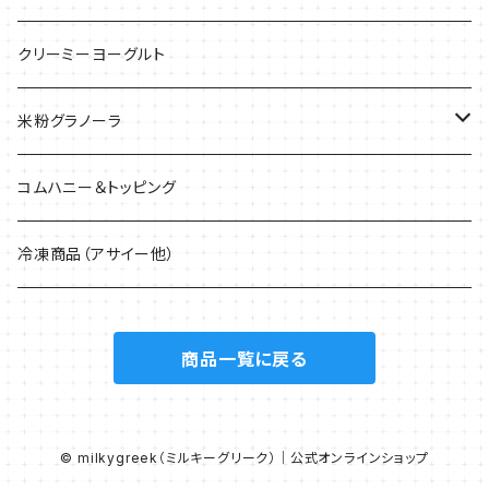
クリーミーヨーグルト
米粉グラノーラ
40g
コムハニー＆トッピング
200g
冷凍商品（アサイー他）
1.5kg
商品一覧に戻る
© milkygreek（ミルキーグリーク）｜公式オンラインショップ