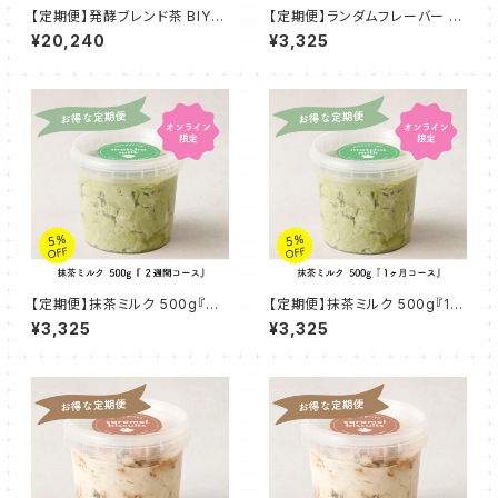
【定期便】発酵ブレンド茶 BIYO
【定期便】ランダムフレーバー 5
TEA ~発酵のちからで内側から
00g『２週間コース』
¥20,240
¥3,325
~【2ヶ月】
【定期便】抹茶ミルク 500g『２
【定期便】抹茶ミルク 500g『1ヶ
週間コース』
月コース』
¥3,325
¥3,325