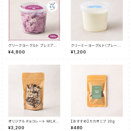
グリークヨーグルト プレミアム
クリーミーヨーグルト（プレー
沖縄紅芋 500g
ン）500g
¥4,800
¥1,200
オリジナルチョコレート MILKY
【おすすめ】カカオニブ 20g
CHOCOLATE "SALT & ALM
¥3,200
¥480
OND" 100g