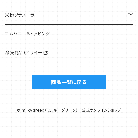
米粉グラノーラ
40g
コムハニー＆トッピング
200g
冷凍商品（アサイー他）
1.5kg
商品一覧に戻る
© milkygreek（ミルキーグリーク）｜公式オンラインショップ