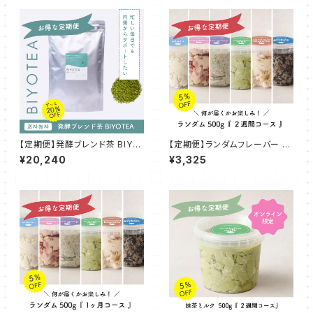
【定期便】発酵ブレンド茶 BIYO
【定期便】ランダムフレーバー 5
TEA ~発酵のちからで内側から
00g『２週間コース』
¥20,240
¥3,325
~【2ヶ月】