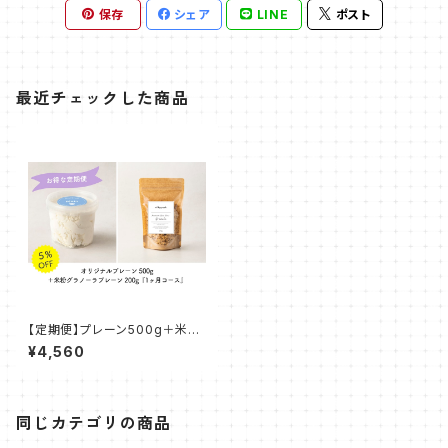
保存
シェア
LINE
ポスト
最近チェックした商品
【定期便】プレーン500g＋米粉
グラノーラ（プレーン） 『1ヶ月コ
¥4,560
ース』
同じカテゴリの商品