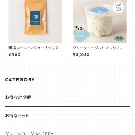
無塩ローストカシューナッツ 20
グリークヨーグルト オリジナル
g
プレーン（ソフト50%） 500g
¥480
¥3,300
CATEGORY
お得な定期便
お得なセット
グリークヨーグルト 100g