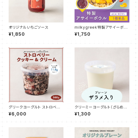
オリジナルいちごソース
milkygreek特製アサイーボウ
ル 1個単品
¥1,850
¥1,750
グリークヨーグルト ストロベリ
クリーミーヨーグルト（ざらめ入
クッキー＆クリーム 500g
り）500g
¥6,000
¥1,300