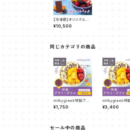
【冷凍便】オリジナルア
サイーブレンド 150g 1
¥10,500
4パック
同じカテゴリの商品
milkygreek特製アサ
milkygreek
イーボウル 1個単品
イーボウル 2個
¥1,750
¥3,400
セール中の商品