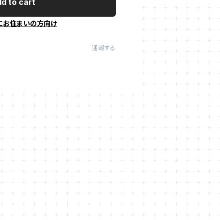
d to cart
にお住まいの方向け
通報する