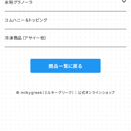
米粉グラノーラ
40g
コムハニー＆トッピング
200g
冷凍商品（アサイー他）
1.5kg
商品一覧に戻る
© milkygreek（ミルキーグリーク）｜公式オンラインショップ