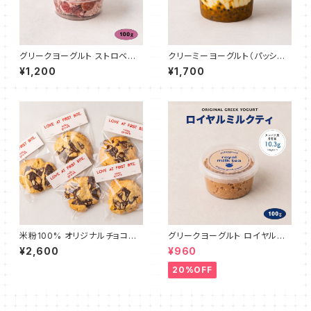
グリークヨーグルト ストロベリ
クリーミーヨーグルト（パッショ
ー 100g
ンフルーツ）500g
¥1,200
¥1,700
米粉100% オリジナルチョコチ
グリークヨーグルト ロイヤルミ
ャンククッキー 5枚
ルクティ 100g
¥2,600
¥960
20%OFF