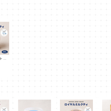
ト ロ
500g