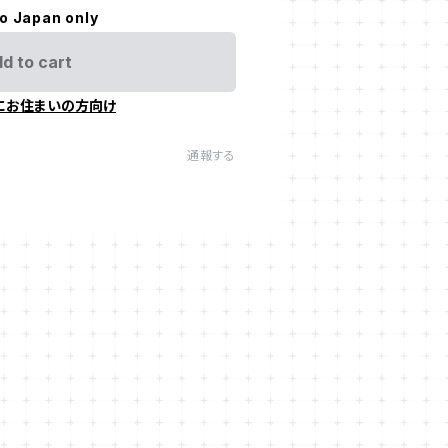
to Japan only
d to cart
にお住まいの方向け
通報する