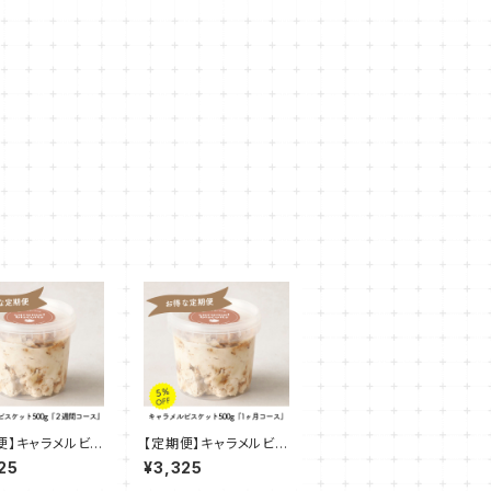
便】キャラメルビス
【定期便】キャラメルビス
 500g『２週間コ
ケット 500g『1ヶ月コー
25
¥3,325
ス』