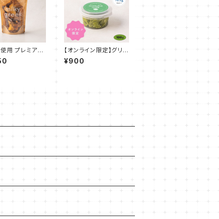
使用 プレミアム
【オンライン限定】グリー
完熟マンゴー 10
クヨーグルト 抹茶ミル
50
¥900
ク 100g