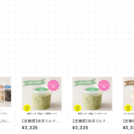
ムフレ
【定期便】抹茶ミルク 50
【定期便】抹茶ミルク 50
【定期
ヶ月コ
0g『２週間コース』
0g『1ヶ月コース』
ケット
¥3,325
¥3,325
¥3,3
ース』