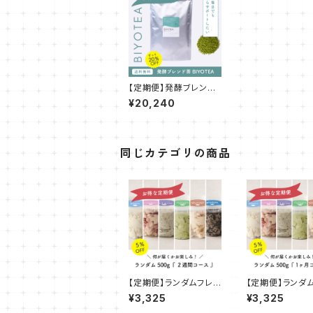
【定期便】発酵ブレンド
茶 BIYOTEA ~発酵の
¥20,240
ちからで内側から~【2ヶ
月】
同じカテゴリの商品
【定期便】ランダムフレ
【定期便】ランダ
ーバー 500g『２週間コ
ーバー 500g『1
¥3,325
¥3,325
ース』
ース』