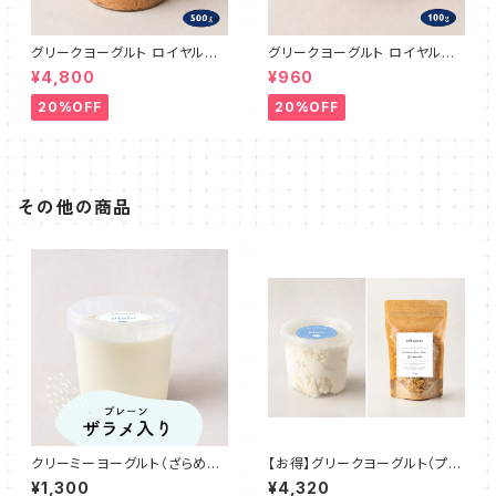
グリークヨーグルト ロイヤルミ
グリークヨーグルト ロイヤルミ
ルクティ 500g
ルクティ 100g
¥4,800
¥960
20%OFF
20%OFF
その他の商品
クリーミーヨーグルト（ざらめ入
【お得】グリークヨーグルト（プレ
り）500g
ーン）＋米粉グラノーラ（プレー
¥1,300
¥4,320