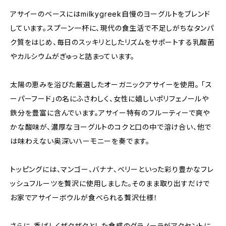
アサイーのベースにはmilkygreek自慢のヨーグルトをブレンド
しています。スプーン一杯に、現代の食生活で不足しがちなタンパ
ク質をはじめ、毎日のスッキリとしたリズムをサポートする乳酸菌
やカルシウムがぎゅっと詰まっています。
太陽の恵みを浴びた厳選したオーガニックアサイーを使用。 「ス
ーパーフード」の名にふさわしく、女性に嬉しいポリフェノールや
鉄分を豊富に含んでいます。アサイー特有のフルーティーで爽や
かな酸味が、濃厚なヨーグルトのコクと口の中で溶け合い、他で
は味わえない奥深いハーモニーを奏でます。
トッピングには、マンゴー、バナナ、ベリーといった彩り豊かなフレ
ッシュフルーツを贅沢に使用しました。そのまま取り出すだけで
お家でアサイーボウルが食べられる贅沢仕様！
さらに、香ばしくザクザクとした食感のグラノーラがアクセントに