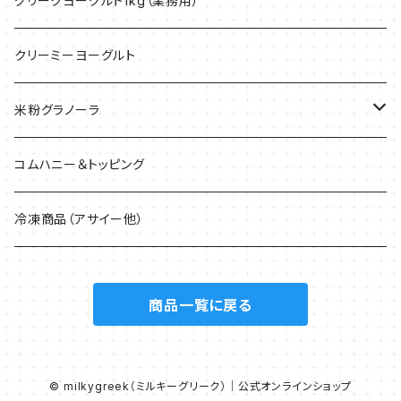
グリークヨーグルト1kg（業務用）
クリーミーヨーグルト
米粉グラノーラ
40g
コムハニー＆トッピング
200g
冷凍商品（アサイー他）
1.5kg
商品一覧に戻る
© milkygreek（ミルキーグリーク）｜公式オンラインショップ