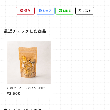
保存
シェア
LINE
ポスト
最近チェックした商品
米粉グラノーラ パイントロピカ
ル 180g
¥2,500