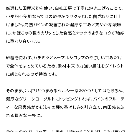
厳選した国産米粉を使い、自社工房で丁寧に焼き上げることで、
小麦粉不使用ならではの軽やかでサクッとした歯ざわりに仕上
げました。完熟パインの凝縮された濃厚な甘みと爽やかな酸味
に、かぼちゃの種のカリッとした食感とナッツのようなコクが絶妙
に重なり合います。
砂糖を使わず、ハチミツとメープルシロップのやさしい甘みだけ
で全体をまとめているため、素材本来の力強い風味をダイレクト
に感じられるのが特徴です。
そのままポリポリとつまめるヘルシーなおやつとしてはもちろん、
濃厚なグリークヨーグルトにトッピングすれば、パインのフルーテ
ィーな果実感がかぼちゃの種の香ばしさを引き立て、南国感あふ
れる贅沢な一杯に。
身体へのやさしさを第一に考え、甘酸っぱさと香ばしさのバランス