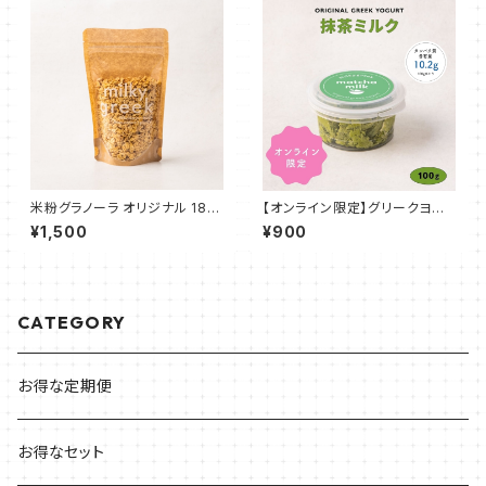
米粉グラノーラ オリジナル 180
【オンライン限定】グリークヨー
g
グルト 抹茶ミルク 100g
¥1,500
¥900
CATEGORY
お得な定期便
お得なセット