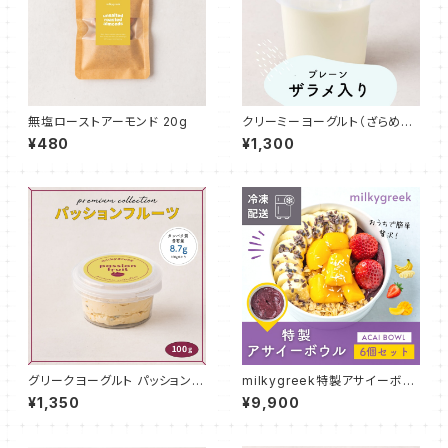
無塩ローストアーモンド 20g
クリーミーヨーグルト（ざらめ入
り）500g
¥480
¥1,300
グリークヨーグルト パッションフ
milkygreek特製アサイーボウ
ルーツ 100g
ル 6個セット
¥1,350
¥9,900