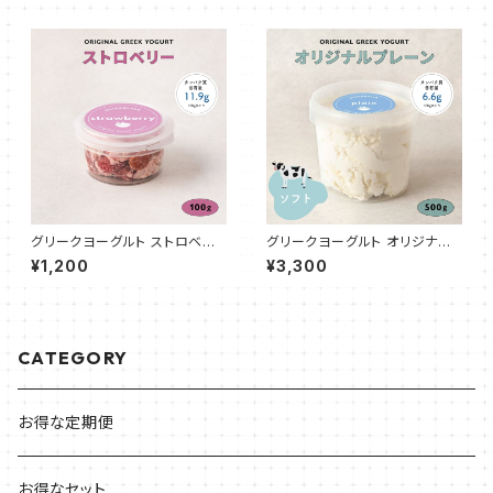
グリークヨーグルト ストロベリ
グリークヨーグルト オリジナル
ー 100g
プレーン（ソフト50%） 500g
¥1,200
¥3,300
CATEGORY
お得な定期便
お得なセット