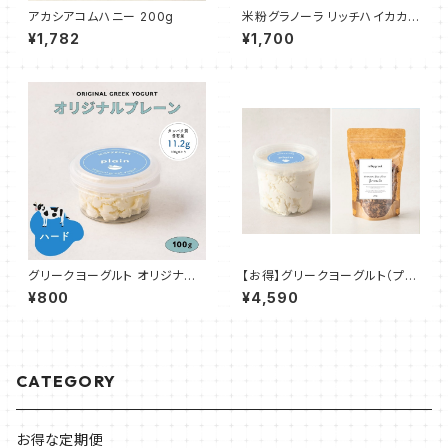
アカシアコムハニー 200g
米粉グラノーラ リッチハイカカオ
180g
¥1,782
¥1,700
グリークヨーグルト オリジナル
【お得】グリークヨーグルト（プレ
プレーン（ハード70%） 100g
ーン）＋米粉グラノーラ（カカオ
¥800
¥4,590
＆アーモンド）
CATEGORY
お得な定期便