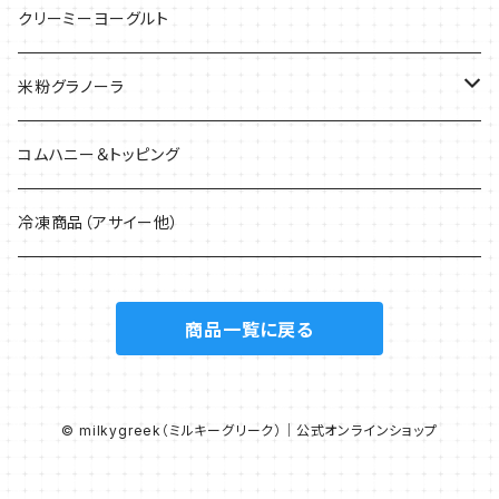
クリーミーヨーグルト
米粉グラノーラ
40g
コムハニー＆トッピング
200g
冷凍商品（アサイー他）
1.5kg
商品一覧に戻る
© milkygreek（ミルキーグリーク）｜公式オンラインショップ