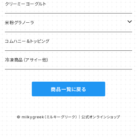
クリーミーヨーグルト
米粉グラノーラ
40g
コムハニー＆トッピング
200g
冷凍商品（アサイー他）
1.5kg
商品一覧に戻る
© milkygreek（ミルキーグリーク）｜公式オンラインショップ