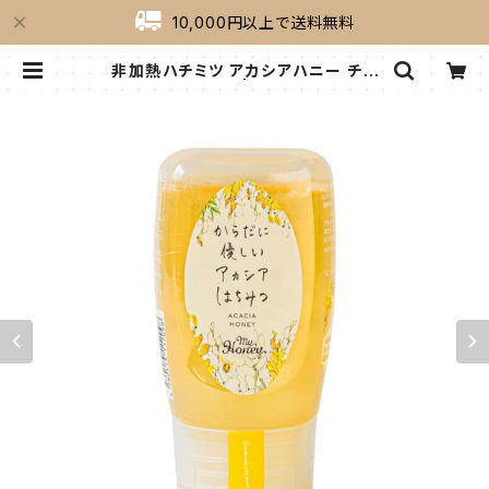
10,000円以上で送料無料
非加熱ハチミツ アカシアハニー チュ
ーブボトル300g | milkygreek（ミ
ルキーグリーク）｜公式オンラインシ
ョップ