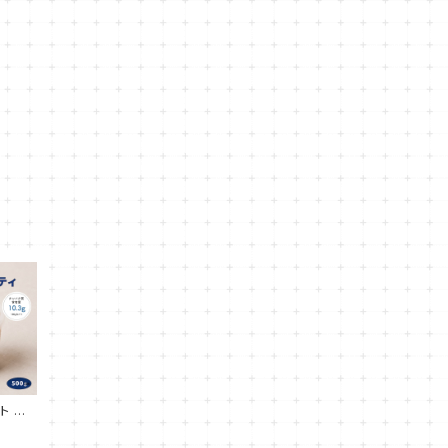
ト ロ
500g