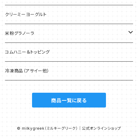
クリーミーヨーグルト
米粉グラノーラ
40g
コムハニー＆トッピング
200g
冷凍商品（アサイー他）
1.5kg
商品一覧に戻る
© milkygreek（ミルキーグリーク）｜公式オンラインショップ