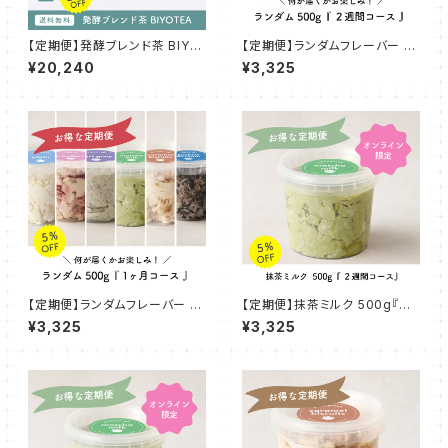
【定期便】発酵ブレンド茶 BIYO
【定期便】ランダムフレーバー 5
TEA ~発酵のちからで内側から
00g『２週間コース』
¥20,240
¥3,325
~【2ヶ月】
【定期便】ランダムフレーバー 5
【定期便】抹茶ミルク 500g『２
00g『1ヶ月コース』
週間コース』
¥3,325
¥3,325