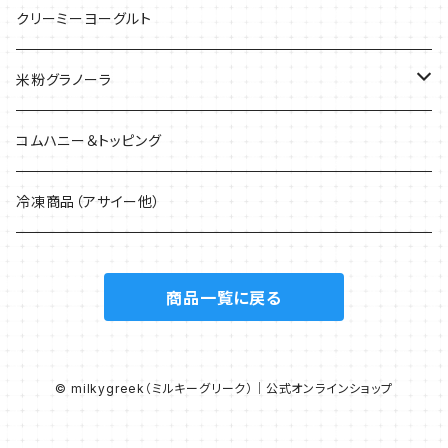
クリーミーヨーグルト
米粉グラノーラ
40g
コムハニー＆トッピング
200g
冷凍商品（アサイー他）
1.5kg
商品一覧に戻る
© milkygreek（ミルキーグリーク）｜公式オンラインショップ